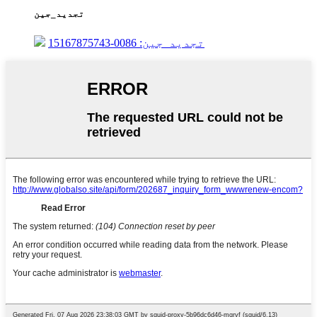
تجدید_جین
تجدید_جین: 0086-15167875743