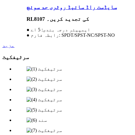
سایڈست راڈ سائیڈ روٹری حد سوئچ
RL8107 کی تجدید کریں۔
● ایمپیئر درجہ بندی: 5 اے
● رابطہ فارم: SPDT/SPST-NC/SPST-NO
مزید
سرٹیفکیٹ