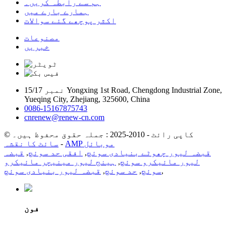
ہم سے رابطہ کریں۔
ہمارے بارے میں
اکثر پوچھے گئے سوالات
مصنوعات
خبریں
نمبر 15/17 Yongxing 1st Road, Chengdong Industrial Zone,
Yueqing City, Zhejiang, 325600, China
0086-15167875743
cnrenew@renew-cn.com
© کاپی رائٹ - 2010-2025 : جملہ حقوق محفوظ ہیں۔
AMP موبائل
-
سائٹ کا نقشہ
قبضہ لیور چھوٹے بنیادی سوئچ
,
افقی حد سوئچ
,
قبضہ
لیور مائیکرو سوئچ
,
ہینج لیور مینیچر مائیکرو
,
سوئچ
,
حد سوئچ
,
قبضہ لیور بنیادی سوئچ
فون