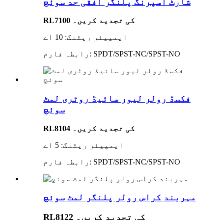
شارٹ اسپرنگ پلنگر افقی حد سوئچ
RL7100 کی تجدید کریں۔
ایمپیئر ریٹنگ: 10 اے
رابطہ فارم: SPDT/SPST-NC/SPST-NO
فکسڈ رولر لیور سائیڈ روٹری لمٹ
سوئچ
RL8104 کی تجدید کریں۔
ایمپیئر ریٹنگ: 5 اے
رابطہ فارم: SPDT/SPST-NC/SPST-NO
مہربند کراس رولر پلنگر لمٹ سوئچ
RL8122 کی تجدید کریں۔