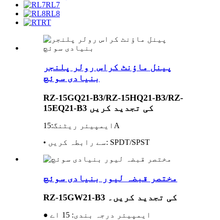
RL7
RL8
RT
پینل ماؤنٹ کراس رولر پلنجر
بنیادی سوئچ
RZ-15GQ21-B3/RZ-15HQ21-B3/RZ-
15EQ21-B3 کی تجدید کریں
ایمپیئر ریٹنگ:15A
• سے رابطہ کریں: SPDT/SPST
مختصر قبضہ لیور بنیادی سوئچ
RZ-15GW21-B3 کی تجدید کریں۔
● ایمپیئر درجہ بندی: 15 اے