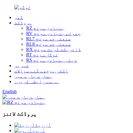
گھر
پروڈکٹ
RZ بنیادی سوئچ
RV چھوٹے بنیادی سوئچ
RL7 صنعتی حد سوئچ
RL8 صنعتی حد سوئچ
RX ڈائریکٹ کرنٹ سوئچ
RT ٹوگل سوئچ
RS ذیلی بنیادی سوئچ
خبریں
اکثر پوچھے گئے سوالات
ہمارے بارے میں
ہم سے رابطہ کریں۔
English
پروڈکٹ لائنز
آر زیڈ
آر وی