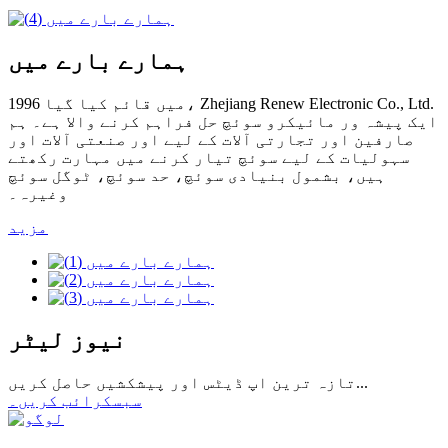
ہمارے بارے میں
1996 میں قائم کیا گیا، Zhejiang Renew Electronic Co., Ltd.
ایک پیشہ ور مائیکرو سوئچ حل فراہم کرنے والا ہے۔ ہم
صارفین اور تجارتی آلات کے لیے اور صنعتی آلات اور
سہولیات کے لیے سوئچ تیار کرنے میں مہارت رکھتے
ہیں، بشمول بنیادی سوئچ، حد سوئچ، ٹوگل سوئچ
وغیرہ۔
مزید
نیوز لیٹر
تازہ ترین اپ ڈیٹس اور پیشکشیں حاصل کریں...
سبسکرائب کریں۔